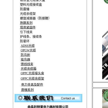
塑料光缆接续盒
防震锤
光缆余缆架
螺旋减振器（防振鞭）
抱箍系列
塔用紧固件
引下线夹
护线条、接续条
防晕环
ADSS光缆
OPGW光缆
防鸟刺
驱鸟器
馈线线夹
光缆余缆箱
OPPC光缆接头盒
OPPC光缆余缆架
电力金具及配件
爬梯系列
曲阜利特莱电力器材有限公司